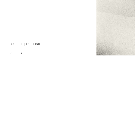
ressha ga kimasu
←
→