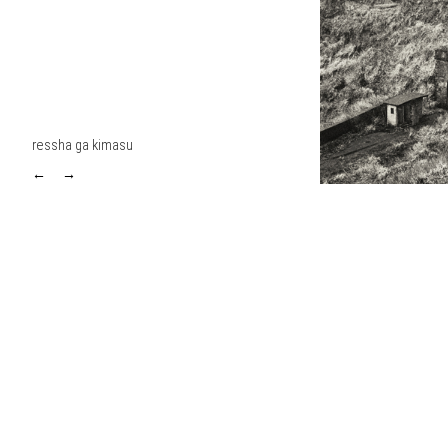
ressha ga kimasu
←
→