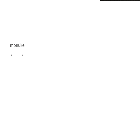
monuke
←
→