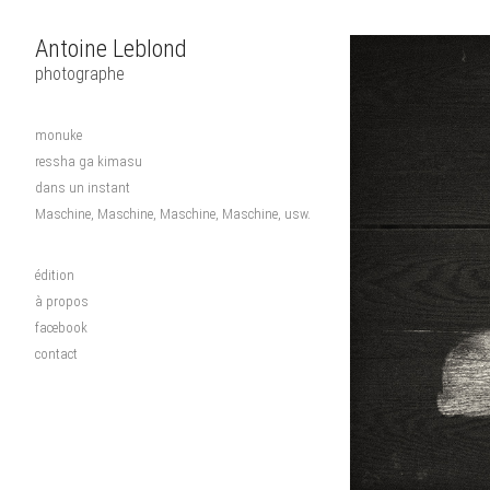
Antoine Leblond
photographe
monuke
ressha ga kimasu
dans un instant
Maschine, Maschine, Maschine, Maschine, usw.
édition
à propos
facebook
contact